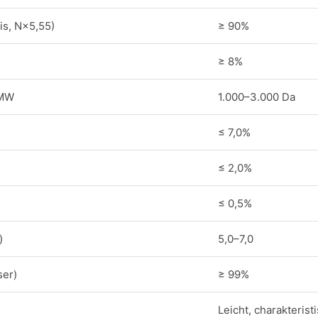
is, N×5,55)
≥ 90%
≥ 8%
 MW
1.000–3.000 Da
≤ 7,0%
≤ 2,0%
≤ 0,5%
)
5,0–7,0
ser)
≥ 99%
Leicht, charakterist