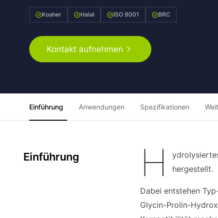
Kosher
Halal
ISO 9001
BRC
Kontakt aufnehmen
Einführung
Anwendungen
Spezifikationen
Wei
H
ydrolysiert
Einführung
hergestellt.
Dabei entstehen Typ-
Glycin-Prolin-Hydrox