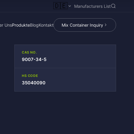
🇩🇪
Manufacturers List
er Uns
Produkte
Blog
Kontakt
Mix Container Inquiry
CAS NO.
9007-34-5
HS CODE
35040090