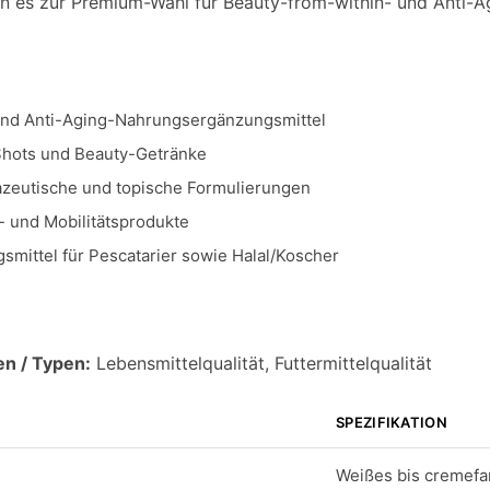
en es zur Premium-Wahl für Beauty-from-within- und Anti-
nd Anti-Aging-Nahrungsergänzungsmittel
Shots und Beauty-Getränke
zeutische und topische Formulierungen
 und Mobilitätsprodukte
mittel für Pescatarier sowie Halal/Koscher
en / Typen:
Lebensmittelqualität, Futtermittelqualität
SPEZIFIKATION
Weißes bis cremefa