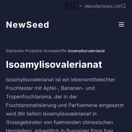
🇩🇪
Manufacturers List
NewSeed
Startseite
›
Produkte
›
Aromastoffe
›
Isoamylisovalerianat
Isoamylisovalerianat
Isoamylisovalerianat ist ein lebensmittelechter
Fruchtester mit Apfel-, Bananen- und
Tropenfruchtaroma, der in der
Fruchtaromatisierung und Parfuemerie eingesetzt
wird.Wir liefern Isoamylisovalerianat in
Grossgebinden von fuehrenden chinesischen
Herstellern, erhaeltlich in fluessiger Form fuer