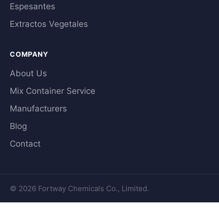
Espesantes
Extractos Vegetales
COMPANY
About Us
Mix Container Service
Manufacturers
Blog
Contact
© 2026 Fortway Chemicals Co., Limited.