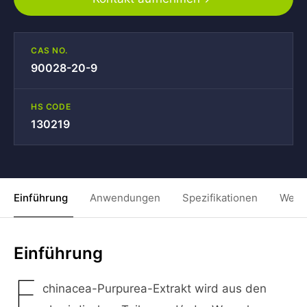
CAS NO.
90028-20-9
HS CODE
130219
Einführung
Anwendungen
Spezifikationen
Weit
Einführung
E
chinacea-Purpurea-Extrakt wird aus den