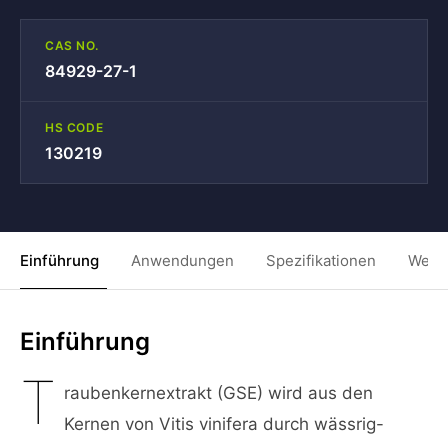
CAS NO.
84929-27-1
HS CODE
130219
Einführung
Anwendungen
Spezifikationen
Weit
Einführung
T
raubenkernextrakt (GSE) wird aus den
Kernen von Vitis vinifera durch wässrig-