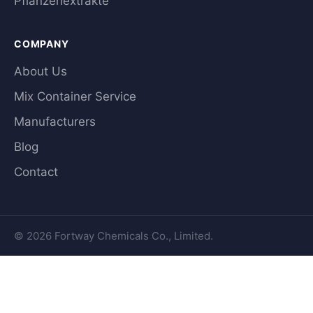
Pflanzenextrakte
COMPANY
About Us
Mix Container Service
Manufacturers
Blog
Contact
© 2026 Fortway Chemicals Co., Limited.