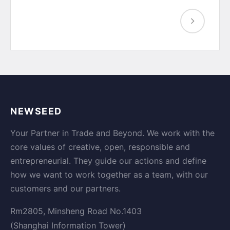
NEWSEED
Your Partner in Trade and Beyond. We work with the
core values of creative, open, responsible and
entrepreneurial. They guide our actions and define
how we want to work together as a team, with our
customers and our partners.
Rm2805, Minsheng Road No.1403
(Shanghai Information Tower)