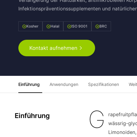
Verlängerung der Haltbarkeit, antimikrobiellen Kör
Infektionspräventionssupplementen und natürliche
Kosher
Halal
ISO 9001
BRC
Kontakt aufnehmen
Einführung
Anwendungen
Spezifikationen
Wei
G
rapefruitpfl
Einführung
wässrig-glyc
Limonoiden,