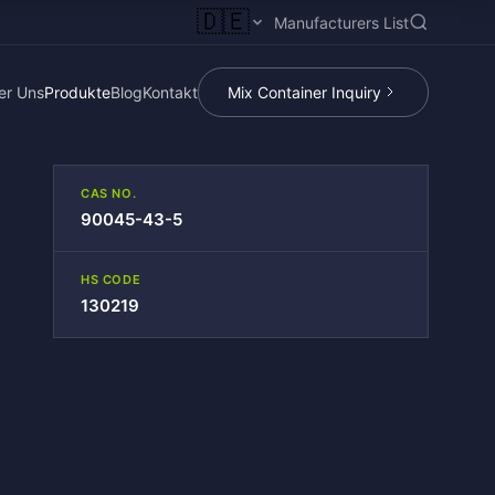
🇩🇪
Manufacturers List
er Uns
Produkte
Blog
Kontakt
Mix Container Inquiry
CAS NO.
90045-43-5
HS CODE
130219