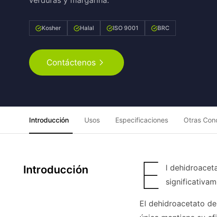
verduras y margarina.
Kosher
Halal
ISO 9001
BRC
Contáctenos
Introducción
Usos
Especificaciones
Otras Con
E
l dehidroacet
Introducción
significativa
El dehidroacetato de