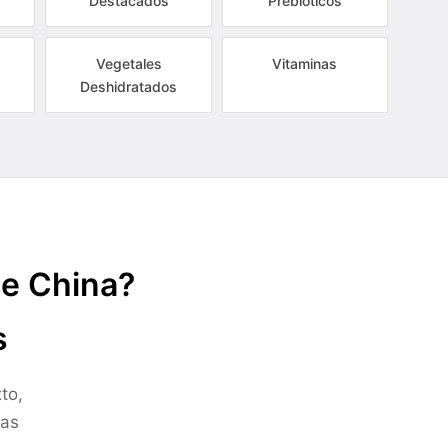
Destacados
Prebióticos
Vegetales
Vitaminas
Deshidratados
de China?
s
to,
ras