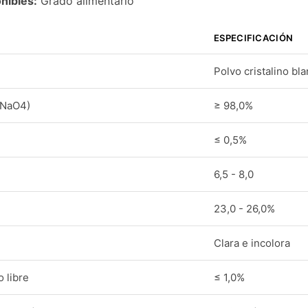
nibles:
Grado alimentario
ESPECIFICACIÓN
Polvo cristalino bl
7NaO4)
≥ 98,0%
≤ 0,5%
6,5 - 8,0
23,0 - 26,0%
n
Clara e incolora
 libre
≤ 1,0%