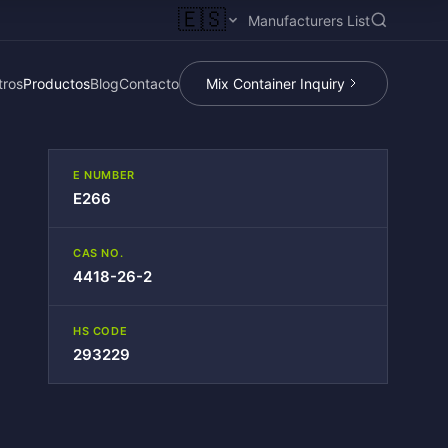
🇪🇸
Manufacturers List
tros
Productos
Blog
Contacto
Mix Container Inquiry
E NUMBER
E266
CAS NO.
4418-26-2
HS CODE
293229