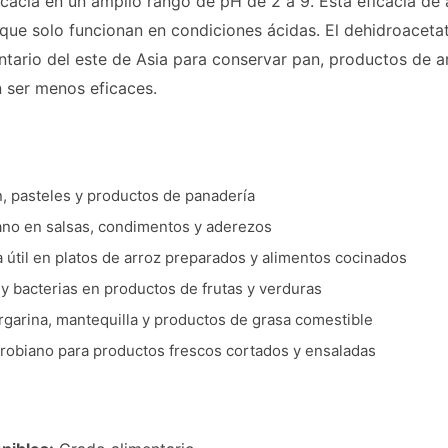
icacia en un amplio rango de pH de 2 a 9. Esta eficacia d
que solo funcionan en condiciones ácidas. El dehidroaceta
tario del este de Asia para conservar pan, productos de a
 ser menos eficaces.
, pasteles y productos de panadería
ano en salsas, condimentos y aderezos
 útil en platos de arroz preparados y alimentos cocinados
y bacterias en productos de frutas y verduras
garina, mantequilla y productos de grasa comestible
crobiano para productos frescos cortados y ensaladas