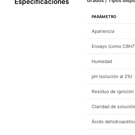
Grados / Tipos dispo
Especificaciones
PARÁMETRO
Apariencia
Ensayo (como C8H
Humedad
pH (solución al 2%)
Residuo de ignición
Claridad de solució
Ácido dehidroacético