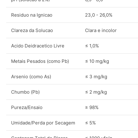
Residuo na Ignicao
23,0 - 26,0%
Clareza da Solucao
Clara e incolor
Acido Deidracetico Livre
≤ 1,0%
Metais Pesados (como Pb)
≤ 10 mg/kg
Arsenio (como As)
≤ 3 mg/kg
Chumbo (Pb)
≤ 2 mg/kg
Pureza/Ensaio
≥ 98%
Umidade/Perda por Secagem
≤ 5%