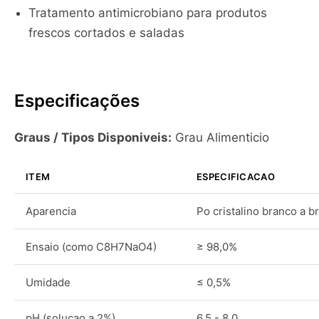
Tratamento antimicrobiano para produtos
frescos cortados e saladas
Especificações
Graus / Tipos Disponiveis:
Grau Alimenticio
ITEM
ESPECIFICACAO
Aparencia
Po cristalino branco a 
Ensaio (como C8H7NaO4)
≥ 98,0%
Umidade
≤ 0,5%
pH (solucao a 2%)
6,5 - 8,0