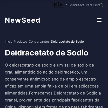
🇧🇷
Manufacturers List
NewSeed
Início
›
Produtos
›
Conservantes
›
Deidracetato de Sodio
Deidracetato de Sodio
O deidracetato de sodio e um sal de sodio de
grau alimenticio do acido deidracetico, um
conservante antimicrobiano de amplo espectro
eficaz em uma ampla faixa de pH em aplicacoes
alimenticias.Fornecemos Deidracetato de Sodio a
granel, proveniente dos principais fabricantes da
China, disponivel em forma de po para fabricantes