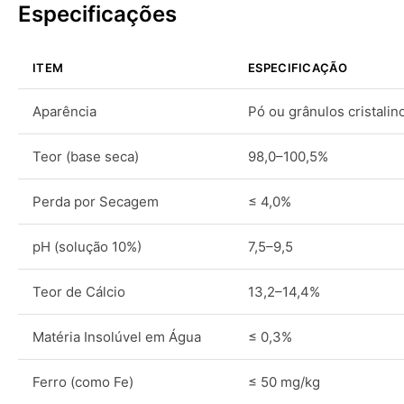
Especificações
ITEM
ESPECIFICAÇÃO
Aparência
Pó ou grânulos cristalin
Teor (base seca)
98,0–100,5%
Perda por Secagem
≤ 4,0%
pH (solução 10%)
7,5–9,5
Teor de Cálcio
13,2–14,4%
Matéria Insolúvel em Água
≤ 0,3%
Ferro (como Fe)
≤ 50 mg/kg