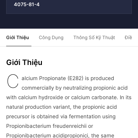
4075-81-4
Giới Thiệu
Công Dụng
Thông Số Kỹ Thuật
Điều 
Giới Thiệu
C
alcium Propionate (E282) is produced
commercially by neutralizing propionic acid
with calcium hydroxide or calcium carbonate. In its
natural production variant, the propionic acid
precursor is obtained via fermentation using
Propionibacterium freudenreichii or
Propionibacterium acidipropionici, the same