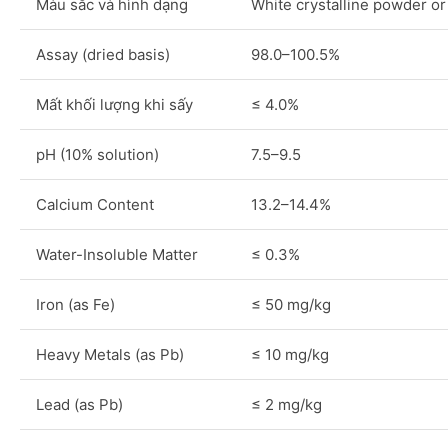
Màu sắc và hình dạng
White crystalline powder or
Assay (dried basis)
98.0–100.5%
Mất khối lượng khi sấy
≤ 4.0%
pH (10% solution)
7.5–9.5
Calcium Content
13.2–14.4%
Water-Insoluble Matter
≤ 0.3%
Iron (as Fe)
≤ 50 mg/kg
Heavy Metals (as Pb)
≤ 10 mg/kg
Lead (as Pb)
≤ 2 mg/kg