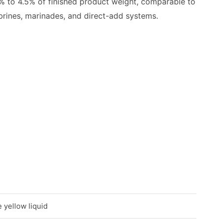
0% to 4.5% of finished product weight, comparable to
brines, marinades, and direct-add systems.
e yellow liquid