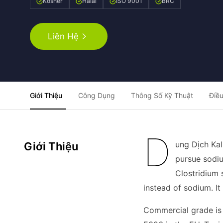
Kosher
Halal
ISO 9001
BRC
Liên Hệ
Giới Thiệu
Công Dụng
Thông Số Kỹ Thuật
Điều
D
ung Dịch Kal
Giới Thiệu
pursue sodiu
Clostridium 
instead of sodium. It
Commercial grade is 