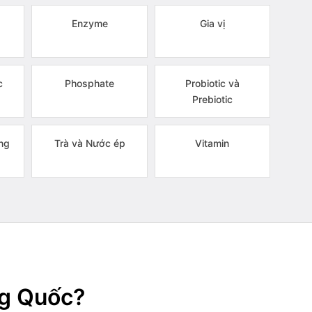
Enzyme
Gia vị
c
Phosphate
Probiotic và
Prebiotic
ng
Trà và Nước ép
Vitamin
ng Quốc?