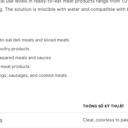
cal use levels in ready-to-eat meat products range from 1.
g. The solution is miscible with water and compatible with 
o-eat deli meats and sliced meats
ultry products
epared meals and sauces
d meat products
ogs, sausages, and cooked meats
THÔNG SỐ KỸ THUẬT
ng
Clear, colorless to pal