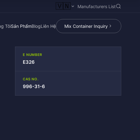
🇻🇳
Manufacturers List
g Tôi
Sản Phẩm
Blog
Liên Hệ
Mix Container Inquiry
E NUMBER
E326
CAS NO.
996-31-6