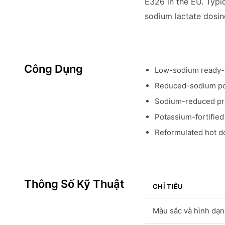
E326 in the EU. Typi
sodium lactate dosin
Công Dụng
Low-sodium ready-t
Reduced-sodium po
Sodium-reduced pr
Potassium-fortifie
Reformulated hot d
Thông Số Kỹ Thuật
CHỈ TIÊU
Màu sắc và hình dạ