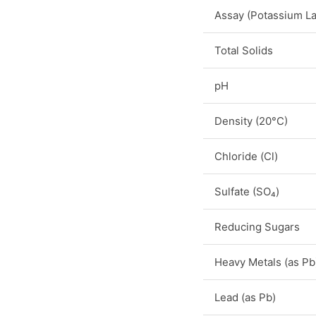
Assay (Potassium La
Total Solids
pH
Density (20°C)
Chloride (Cl)
Sulfate (SO₄)
Reducing Sugars
Heavy Metals (as Pb
Lead (as Pb)