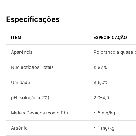
Especificações
ITEM
ESPECIFICAÇÃO
Aparência
Pó branco a quase 
Nucleotídeos Totais
≥ 97%
Umidade
≤ 6,0%
pH (solução a 2%)
2,0-4,0
Metais Pesados (como Pb)
≤ 5 mg/kg
Arsênio
≤ 1 mg/kg