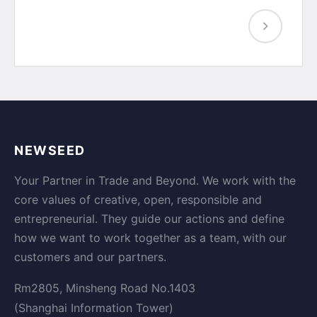
NEWSEED
Your Partner in Trade and Beyond. We work with the
core values of creative, open, responsible and
entrepreneurial. They guide our actions and define
how we want to work together as a team, with our
customers and our partners.
Rm2805, Minsheng Road No.1403
(Shanghai Information Tower)