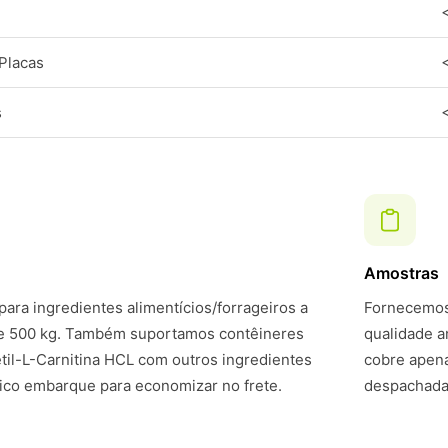
Placas
s
Amostras
ara ingredientes alimentícios/forrageiros a
Fornecemos 
de 500 kg. Também suportamos contêineres
qualidade a
il-L-Carnitina HCL com outros ingredientes
cobre apena
ico embarque para economizar no frete.
despachadas