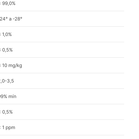
≥ 99,0%
-24° a -28°
≤ 1,0%
≤ 0,5%
≤ 10 mg/kg
2,0-3,5
99% mín
< 0,5%
< 1 ppm