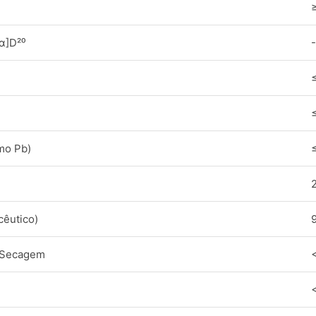
[α]D²⁰
mo Pb)
cêutico)
 Secagem