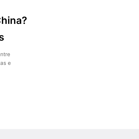
China?
s
ntre
tas e