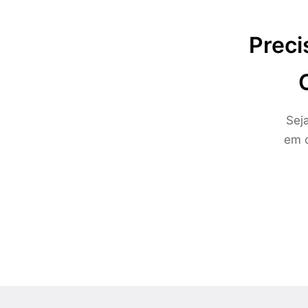
Preci
Sej
em c