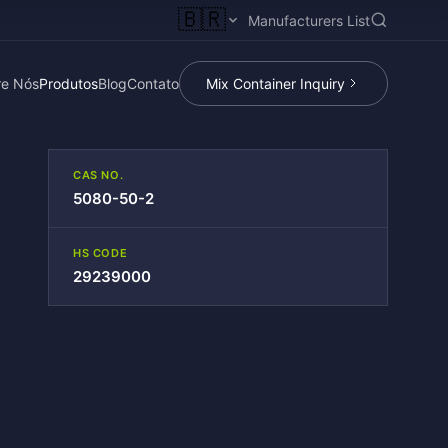
🇧🇷
Manufacturers List
re Nós
Produtos
Blog
Contato
Mix Container Inquiry
CAS NO.
5080-50-2
HS CODE
29239000