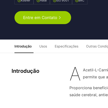
Kosher
Halal
ISO 9001
BRC
Entre em Contato
Introdução
Usos
Especificações
Outras Condi
A
Acetil-L-Carn
Introdução
permite que a
Proporciona benefíci
saúde cerebral, anti