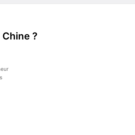
 Chine ?
neur
s