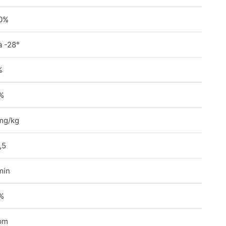
,0%
à -28°
%
%
mg/kg
,5
min
%
pm