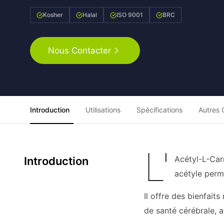
Kosher
Halal
ISO 9001
BRC
Nous Contacter
Introduction
Utilisations
Spécifications
Autres 
L'
Acétyl-L-Carn
Introduction
acétyle perme
Il offre des bienfait
de santé cérébrale, a