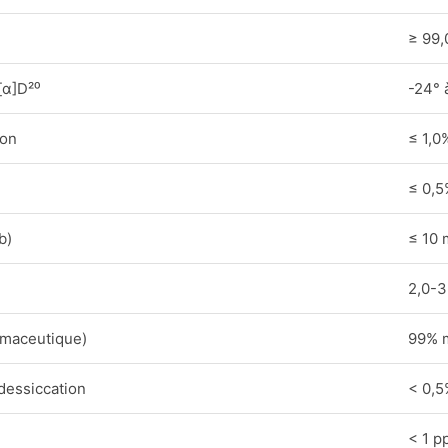
≥ 99
[α]D²⁰
-24° 
ion
≤ 1,0
≤ 0,5
b)
≤ 10 
2,0-3
rmaceutique)
99% 
dessiccation
< 0,5
< 1 p