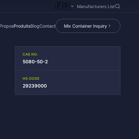
🇫🇷
Manufacturers List
Propos
Produits
Blog
Contact
Mix Container Inquiry
CAS NO.
5080-50-2
HS CODE
29239000