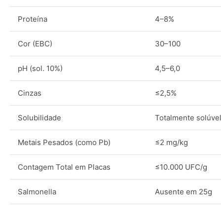
Proteína
4–8%
Cor (EBC)
30–100
pH (sol. 10%)
4,5–6,0
Cinzas
≤2,5%
Solubilidade
Totalmente solúve
Metais Pesados (como Pb)
≤2 mg/kg
Contagem Total em Placas
≤10.000 UFC/g
Salmonella
Ausente em 25g