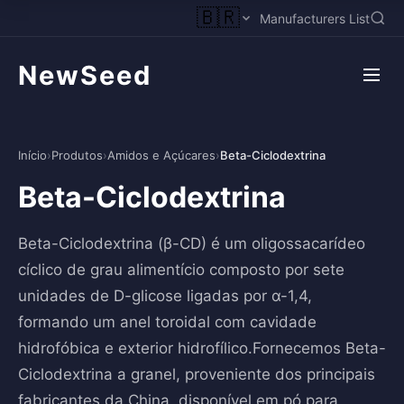
🇧🇷
Manufacturers List
NewSeed
Início
›
Produtos
›
Amidos e Açúcares
›
Beta-Ciclodextrina
Beta-Ciclodextrina
Beta-Ciclodextrina (β-CD) é um oligossacarídeo
cíclico de grau alimentício composto por sete
unidades de D-glicose ligadas por α-1,4,
formando um anel toroidal com cavidade
hidrofóbica e exterior hidrofílico.Fornecemos Beta-
Ciclodextrina a granel, proveniente dos principais
fabricantes da China, disponível em pó para