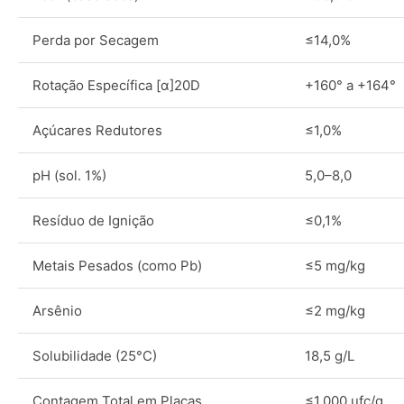
Perda por Secagem
≤14,0%
Rotação Específica [α]20D
+160° a +164°
Açúcares Redutores
≤1,0%
pH (sol. 1%)
5,0–8,0
Resíduo de Ignição
≤0,1%
Metais Pesados (como Pb)
≤5 mg/kg
Arsênio
≤2 mg/kg
Solubilidade (25°C)
18,5 g/L
Contagem Total em Placas
≤1.000 ufc/g