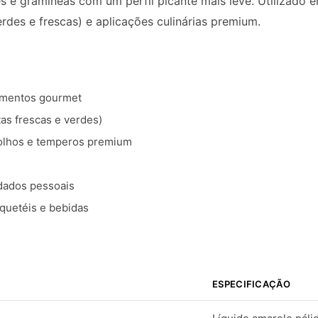
s e gramíneas com um perfil picante mais leve. Utilizado
rdes e frescas) e aplicações culinárias premium.
imentos gourmet
tas frescas e verdes)
olhos e temperos premium
idados pessoais
quetéis e bebidas
ESPECIFICAÇÃO