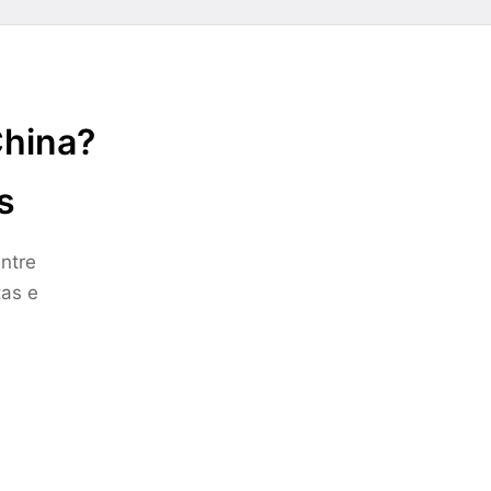
China?
s
ntre
tas e