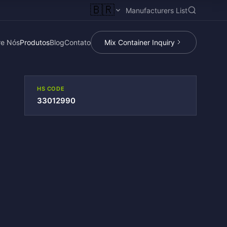
🇧🇷
Manufacturers List
re Nós
Produtos
Blog
Contato
Mix Container Inquiry
HS CODE
33012990