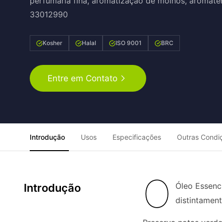
perfumaria fina, aromatização de molhos, aromater
33012990
Kosher
Halal
ISO 9001
BRC
Entre em Contato
Introdução
Usos
Especificações
Outras Condi
O
Óleo Essenc
Introdução
distintamen