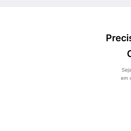
Preci
Sej
em c