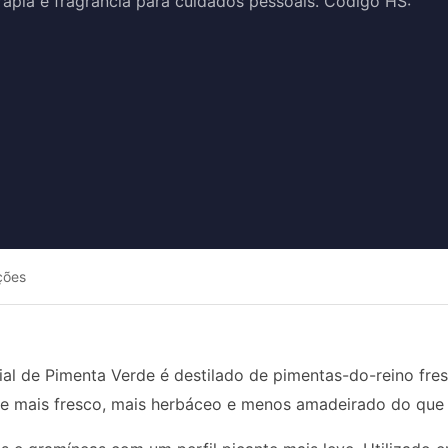
apia e fragrância para cuidados pessoais. Código HS:
ções
ial de Pimenta Verde é destilado de pimentas-do-reino fres
te mais fresco, mais herbáceo e menos amadeirado do que 