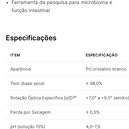
Ferramenta de pesquisa para microbioma e
função intestinal
Especificações
ITEM
ESPECIFICAÇÃO
Aparência
Pó cristalino branco
Teor (base seca)
≥ 98,0%
Rotação Óptica Específica [α]D²⁰
+7,0° a +9,5° (anidro)
Perda por Secagem
≤ 0,5%
pH (solução 10%)
4,0–7,0