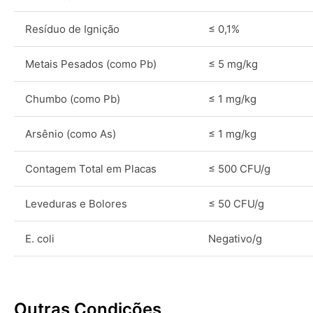
Resíduo de Ignição
≤ 0,1%
Metais Pesados (como Pb)
≤ 5 mg/kg
Chumbo (como Pb)
≤ 1 mg/kg
Arsênio (como As)
≤ 1 mg/kg
Contagem Total em Placas
≤ 500 CFU/g
Leveduras e Bolores
≤ 50 CFU/g
E. coli
Negativo/g
Outras Condições