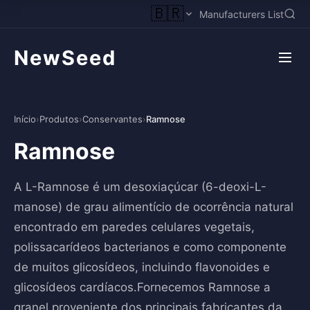
🇧🇷
Manufacturers List
NewSeed
Início
›
Produtos
›
Conservantes
›
Ramnose
Ramnose
A L-Ramnose é um desoxiaçúcar (6-deoxi-L-
manose) de grau alimentício de ocorrência natural
encontrado em paredes celulares vegetais,
polissacarídeos bacterianos e como componente
de muitos glicosídeos, incluindo flavonoides e
glicosídeos cardíacos.Fornecemos Ramnose a
granel proveniente dos principais fabricantes da