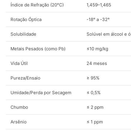
Índice de Refração (20°C)
1,459–1,465
Rotação Óptica
-18° a -32°
Solubilidade
Solúvel em álcool e 
Metais Pesados (como Pb)
≤10 mg/kg
Vida Útil
24 meses
Pureza/Ensaio
≥ 95%
Umidade/Perda por Secagem
≤ 0,5%
Chumbo
≤ 2 ppm
Arsênio
≤ 1 ppm