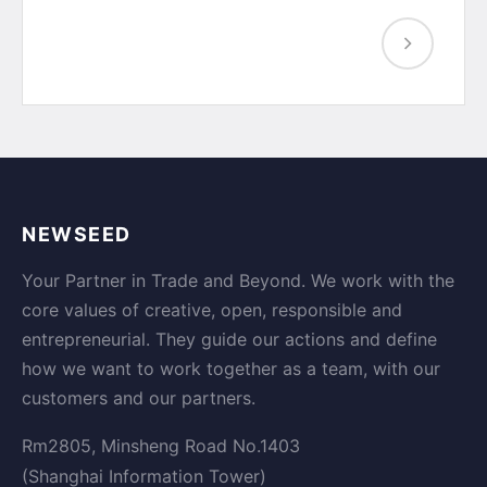
NEWSEED
Your Partner in Trade and Beyond. We work with the
core values of creative, open, responsible and
entrepreneurial. They guide our actions and define
how we want to work together as a team, with our
customers and our partners.
Rm2805, Minsheng Road No.1403
(Shanghai Information Tower)