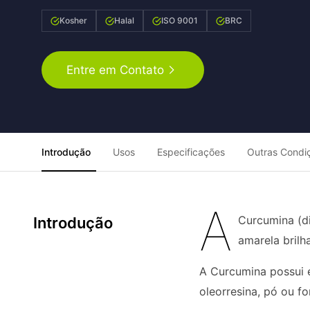
Kosher
Halal
ISO 9001
BRC
Entre em Contato
Introdução
Usos
Especificações
Outras Condi
A
Curcumina (di
Introdução
amarela brilh
A Curcumina possui e
oleorresina, pó ou f