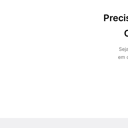
Preci
Sej
em c