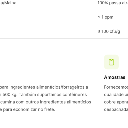
la/Malha
100% passa at
≤ 1 ppm
s
≤ 100 cfu/g
Amostras
ara ingredientes alimentícios/forrageiros a
Fornecemos 
de 500 kg. Também suportamos contêineres
qualidade a
umina com outros ingredientes alimentícios
cobre apena
 para economizar no frete.
despachadas