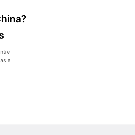
China?
s
ntre
tas e