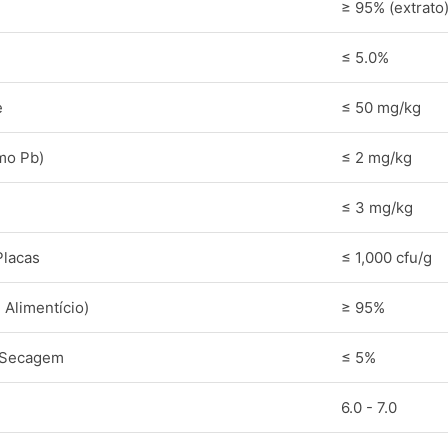
≥ 95% (extrato)
≤ 5.0%
e
≤ 50 mg/kg
mo Pb)
≤ 2 mg/kg
≤ 3 mg/kg
Placas
≤ 1,000 cfu/g
 Alimentício)
≥ 95%
 Secagem
≤ 5%
6.0 - 7.0