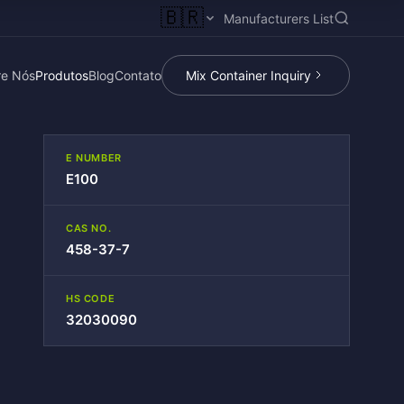
🇧🇷
Manufacturers List
re Nós
Produtos
Blog
Contato
Mix Container Inquiry
E NUMBER
E100
CAS NO.
458-37-7
HS CODE
32030090