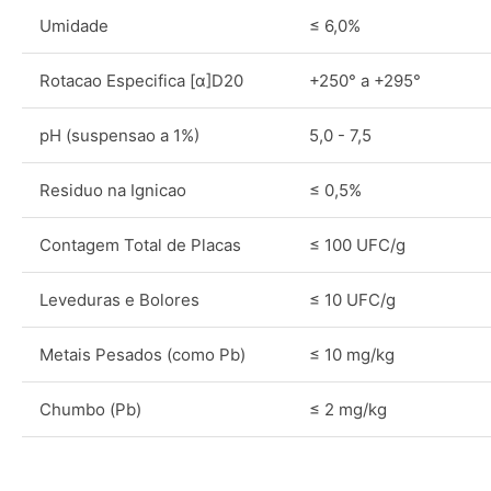
Umidade
≤ 6,0%
Rotacao Especifica [α]D20
+250° a +295°
pH (suspensao a 1%)
5,0 - 7,5
Residuo na Ignicao
≤ 0,5%
Contagem Total de Placas
≤ 100 UFC/g
Leveduras e Bolores
≤ 10 UFC/g
Metais Pesados (como Pb)
≤ 10 mg/kg
Chumbo (Pb)
≤ 2 mg/kg