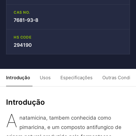
CAS NO.
7681-93-8
HS CODE
294190
Introdução
Usos
Especificações
Outras Condiç
Introdução
A
natamicina, tambem conhecida como
pimaricina, e um composto antifungico de