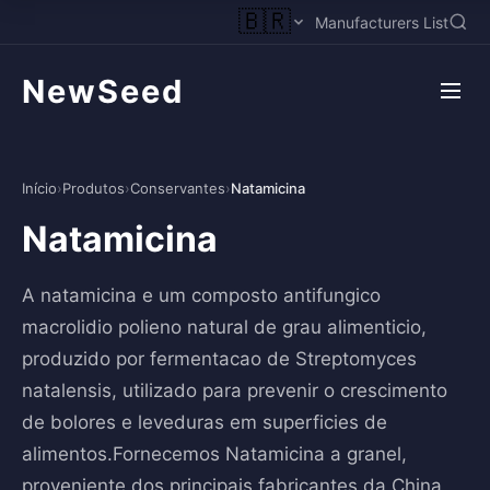
🇧🇷
Manufacturers List
NewSeed
Início
›
Produtos
›
Conservantes
›
Natamicina
Natamicina
A natamicina e um composto antifungico
macrolidio polieno natural de grau alimenticio,
produzido por fermentacao de Streptomyces
natalensis, utilizado para prevenir o crescimento
de bolores e leveduras em superficies de
alimentos.Fornecemos Natamicina a granel,
proveniente dos principais fabricantes da China,