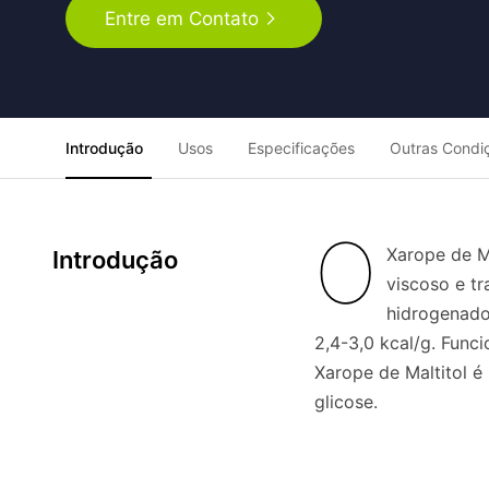
Entre em Contato
Introdução
Usos
Especificações
Outras Condi
O
Xarope de M
Introdução
viscoso e t
hidrogenado
2,4-3,0 kcal/g. Fun
Xarope de Maltitol é
glicose.