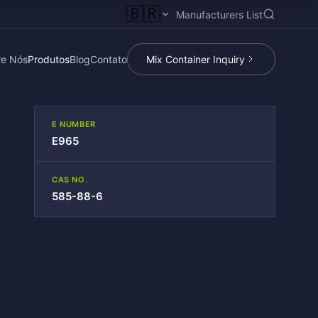
🇧🇷
Manufacturers List
re Nós
Produtos
Blog
Contato
Mix Container Inquiry
E NUMBER
E965
CAS NO.
585-88-6