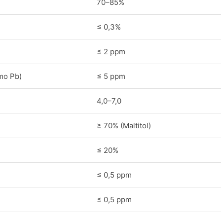
70–85%
≤ 0,3%
≤ 2 ppm
mo Pb)
≤ 5 ppm
4,0–7,0
≥ 70% (Maltitol)
≤ 20%
≤ 0,5 ppm
≤ 0,5 ppm