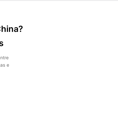
China?
s
ntre
tas e