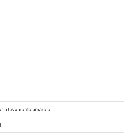
lor a levemente amarelo
l)