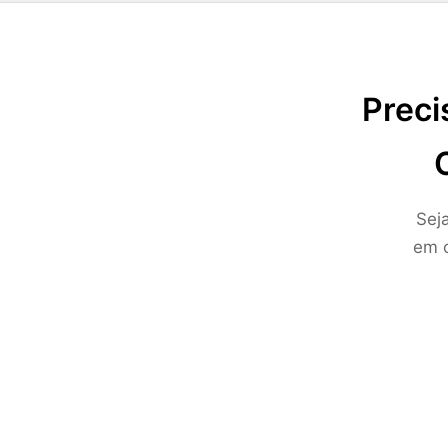
Preci
Sej
em c