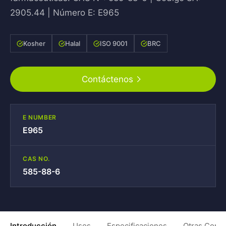
2905.44 | Número E: E965
Kosher
Halal
ISO 9001
BRC
Contáctenos
E NUMBER
E965
CAS NO.
585-88-6
Introducción
Usos
Especificaciones
Otras Condi