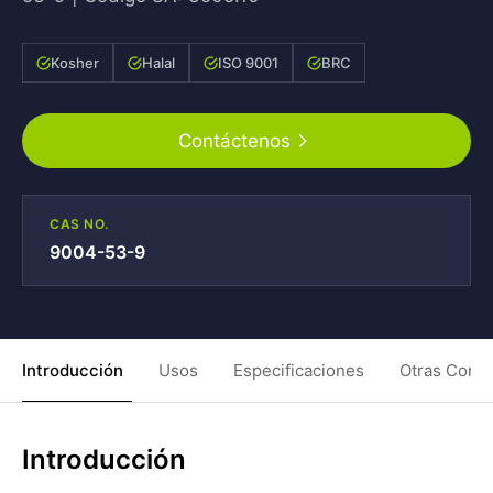
Kosher
Halal
ISO 9001
BRC
Contáctenos
CAS NO.
9004-53-9
Introducción
Usos
Especificaciones
Otras Condi
Introducción