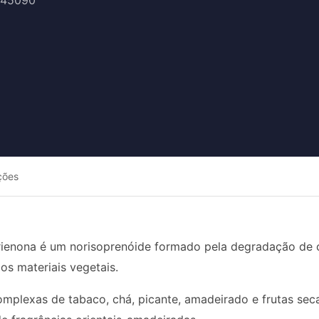
145090
ções
ienona é um norisoprenóide formado pela degradação de c
ios materiais vegetais.
mplexas de tabaco, chá, picante, amadeirado e frutas sec