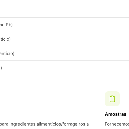
mo Pb)
tício)
ntício)
)
Amostras
ara ingredientes alimentícios/forrageiros a
Fornecemos 