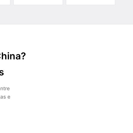
China?
s
ntre
tas e