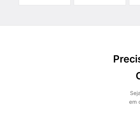
Preci
Sej
em c