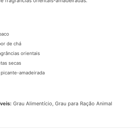
 fragrâncias orientais-amadeiradas.
baco
or de chá
grâncias orientais
utas secas
a picante-amadeirada
veis:
Grau Alimentício, Grau para Ração Animal