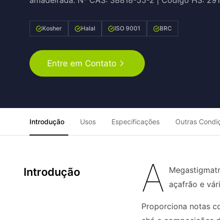
amadeirada. Nº CAS: 38818-55-2 | Código HS: 29
Kosher
Halal
ISO 9001
BRC
Entre em Contato
Introdução
Usos
Especificações
Outras Condi
A
Megastigmatr
Introdução
açafrão e vár
Proporciona notas co