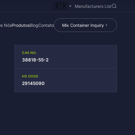
🇧🇷
Manufacturers List
re Nós
Produtos
Blog
Contato
Mix Container Inquiry
CAS NO.
38818-55-2
HS CODE
29145090