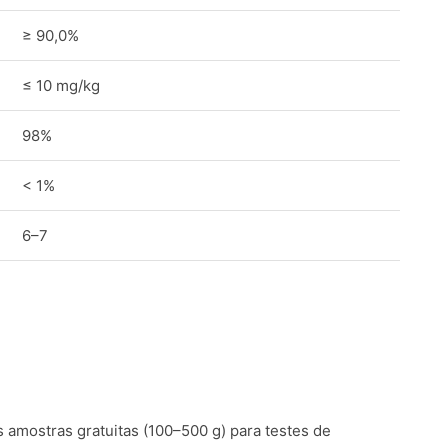
≥ 90,0%
≤ 10 mg/kg
98%
< 1%
6–7
amostras gratuitas (100–500 g) para testes de