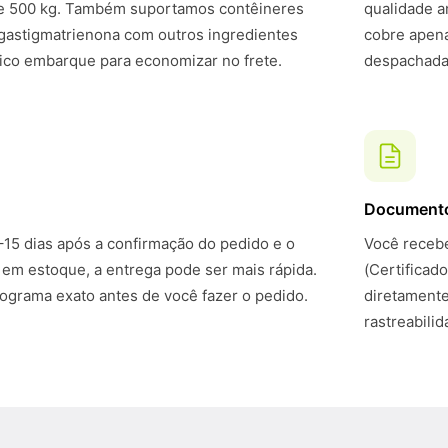
de 500 kg. Também suportamos contêineres
qualidade a
astigmatrienona com outros ingredientes
cobre apena
ico embarque para economizar no frete.
despachadas
Document
–15 dias após a confirmação do pedido e o
Você recebe
 em estoque, a entrega pode ser mais rápida.
(Certificad
grama exato antes de você fazer o pedido.
diretamente
rastreabili