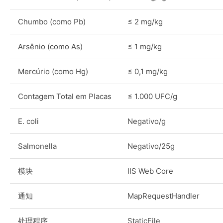
Chumbo (como Pb)
≤ 2 mg/kg
Arsênio (como As)
≤ 1 mg/kg
Mercúrio (como Hg)
≤ 0,1 mg/kg
Contagem Total em Placas
≤ 1.000 UFC/g
E. coli
Negativo/g
Salmonella
Negativo/25g
模块
IIS Web Core
通知
MapRequestHandler
处理程序
StaticFile