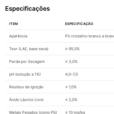
Especificações
ITEM
ESPECIFICAÇÃO
Aparência
Pó cristalino branco a bra
Teor (LAE, base seca)
≥ 95,0%
Perda por Secagem
≤ 3,0%
pH (solução a 1%)
4,0–7,0
Resíduo de Ignição
≤ 1,0%
Ácido Láurico Livre
≤ 2,0%
Metais Pesados (como Pb)
≤ 10 mg/kg