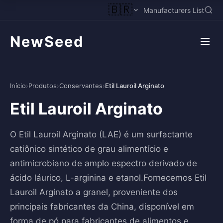
🇧🇷
Manufacturers List
NewSeed
Início
›
Produtos
›
Conservantes
›
Etil Lauroil Arginato
Etil Lauroil Arginato
O Etil Lauroil Arginato (LAE) é um surfactante
catiônico sintético de grau alimentício e
antimicrobiano de amplo espectro derivado de
ácido láurico, L-arginina e etanol.Fornecemos Etil
Lauroil Arginato a granel, proveniente dos
principais fabricantes da China, disponível em
forma de pó para fabricantes de alimentos e