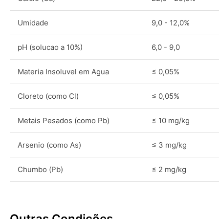
Umidade
9,0 - 12,0%
pH (solucao a 10%)
6,0 - 9,0
Materia Insoluvel em Agua
≤ 0,05%
Cloreto (como Cl)
≤ 0,05%
Metais Pesados (como Pb)
≤ 10 mg/kg
Arsenio (como As)
≤ 3 mg/kg
Chumbo (Pb)
≤ 2 mg/kg
Outras Condições