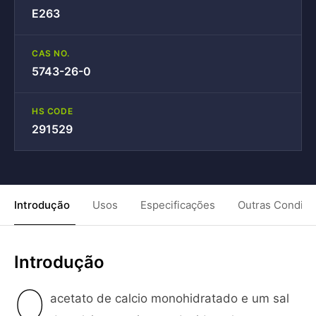
E263
CAS NO.
5743-26-0
HS CODE
291529
Introdução
Usos
Especificações
Outras Condiç
Introdução
O
acetato de calcio monohidratado e um sal