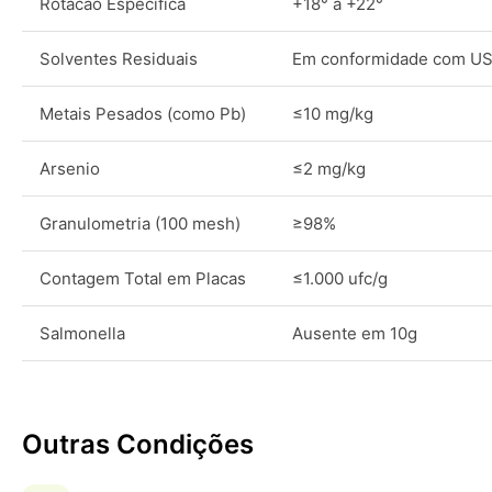
Rotacao Especifica
+18° a +22°
Solventes Residuais
Em conformidade com U
Metais Pesados (como Pb)
≤10 mg/kg
Arsenio
≤2 mg/kg
Granulometria (100 mesh)
≥98%
Contagem Total em Placas
≤1.000 ufc/g
Salmonella
Ausente em 10g
Outras Condições