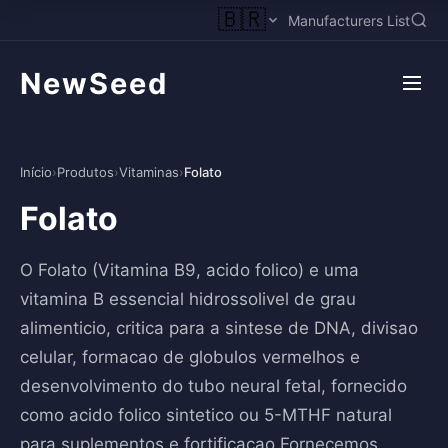
🇧🇷
Manufacturers List
NewSeed
Início
›
Produtos
›
Vitaminas
›
Folato
Folato
O Folato (Vitamina B9, acido folico) e uma
vitamina B essencial hidrossolivel de grau
alimenticio, critica para a sintese de DNA, divisao
celular, formacao de globulos vermelhos e
desenvolvimento do tubo neural fetal, fornecido
como acido folico sintetico ou 5-MTHF natural
para suplementos e fortificacao.Fornecemos