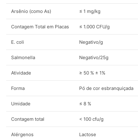
Arsênio (como As)
≤ 1 mg/kg
Contagem Total em Placas
≤ 1.000 CFU/g
E. coli
Negativo/g
Salmonella
Negativo/25g
Atividade
≥ 50 % ± 1%
Forma
Pó de cor esbranquiçada
Umidade
≤ 8 %
Contagem total
< 100 cfu/g
Alérgenos
Lactose