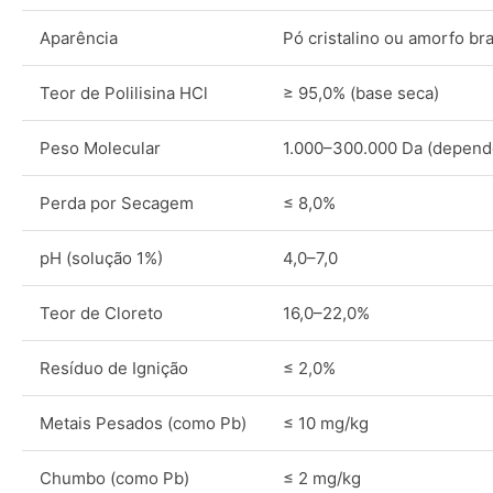
Aparência
Pó cristalino ou amorfo br
Teor de Polilisina HCl
≥ 95,0% (base seca)
Peso Molecular
1.000–300.000 Da (depend
Perda por Secagem
≤ 8,0%
pH (solução 1%)
4,0–7,0
Teor de Cloreto
16,0–22,0%
Resíduo de Ignição
≤ 2,0%
Metais Pesados (como Pb)
≤ 10 mg/kg
Chumbo (como Pb)
≤ 2 mg/kg