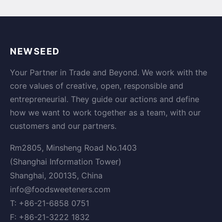
NEWSEED
Your Partner in Trade and Beyond. We work with the
core values of creative, open, responsible and
entrepreneurial. They guide our actions and define
how we want to work together as a team, with our
customers and our partners.
Rm2805, Minsheng Road No.1403
(Shanghai Information Tower)
Shanghai, 200135, China
info@foodsweeteners.com
T: +86-21-6858 0751
F: +86-21-3222 1832