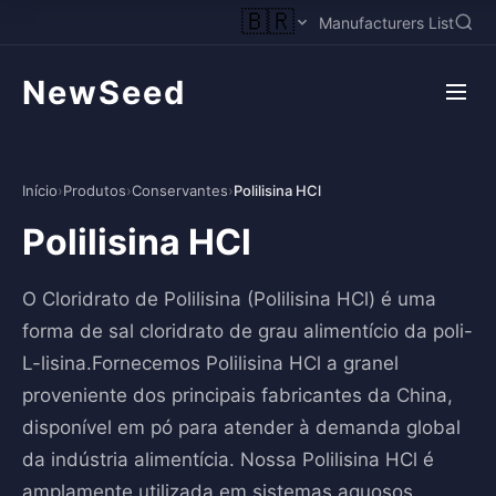
🇧🇷
Manufacturers List
NewSeed
Início
›
Produtos
›
Conservantes
›
Polilisina HCl
Polilisina HCl
O Cloridrato de Polilisina (Polilisina HCl) é uma
forma de sal cloridrato de grau alimentício da poli-
L-lisina.Fornecemos Polilisina HCl a granel
proveniente dos principais fabricantes da China,
disponível em pó para atender à demanda global
da indústria alimentícia. Nossa Polilisina HCl é
amplamente utilizada em sistemas aquosos,