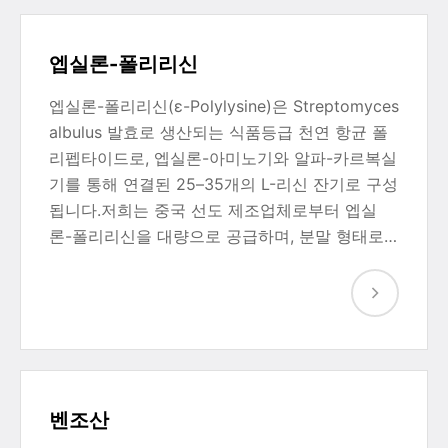
엡실론-폴리리신
엡실론-폴리리신(ε-Polylysine)은 Streptomyces
albulus 발효로 생산되는 식품등급 천연 항균 폴
리펩타이드로, 엡실론-아미노기와 알파-카르복실
기를 통해 연결된 25–35개의 L-리신 잔기로 구성
됩니다.저희는 중국 선도 제조업체로부터 엡실
론-폴리리신을 대량으로 공급하며, 분말 형태로…
벤조산