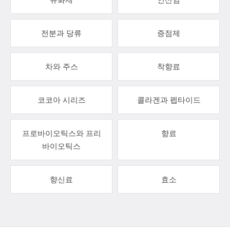
전분과 당류
증점제
차와 주스
착향료
코코아 시리즈
콜라겐과 펩타이드
프로바이오틱스와 프리
향료
바이오틱스
향신료
효소