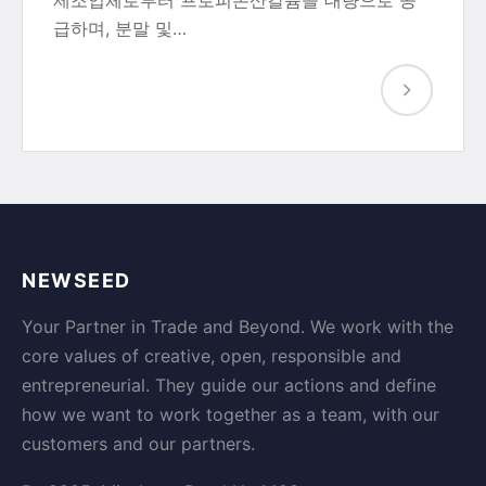
제조업체로부터 프로피온산칼륨을 대량으로 공
급하며, 분말 및…
NEWSEED
Your Partner in Trade and Beyond. We work with the
core values of creative, open, responsible and
entrepreneurial. They guide our actions and define
how we want to work together as a team, with our
customers and our partners.