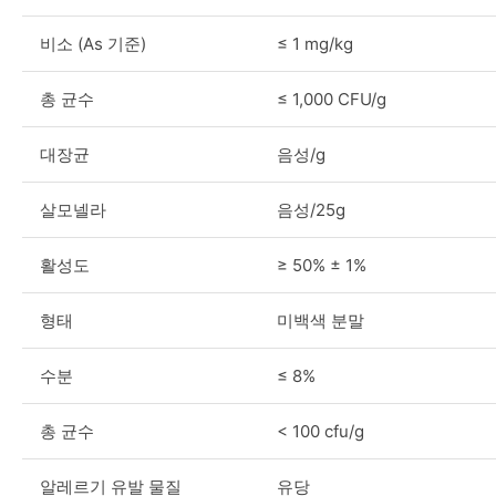
비소 (As 기준)
≤ 1 mg/kg
총 균수
≤ 1,000 CFU/g
대장균
음성/g
살모넬라
음성/25g
활성도
≥ 50% ± 1%
형태
미백색 분말
수분
≤ 8%
총 균수
< 100 cfu/g
알레르기 유발 물질
유당