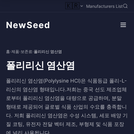
🇰🇷
Manufacturers List
NewSeed
홈
›
제품
›
보존료
›
폴리리신 염산염
폴리리신 염산염
폴리리신 염산염(Polylysine HCl)은 식품등급 폴리-L-
리신의 염산염 형태입니다.저희는 중국 선도 제조업체
로부터 폴리리신 염산염을 대량으로 공급하며, 분말
형태로 제공되어 글로벌 식품 산업의 수요를 충족합니
다. 저희 폴리리신 염산염은 수성 시스템, 세포 배양 기
질 코팅, 유전자 전달 벡터 제조, 부형제 및 식품 포장
에 널리 사용됩니다.