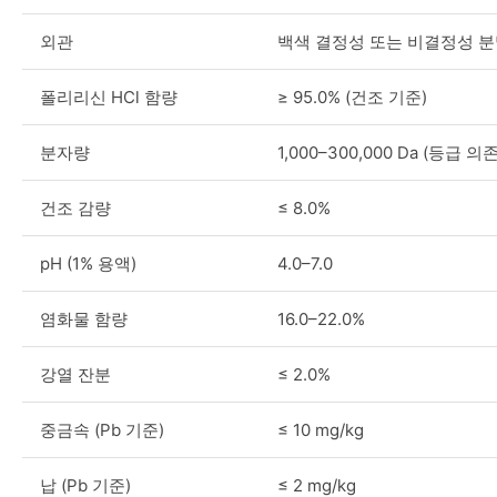
외관
백색 결정성 또는 비결정성 
폴리리신 HCl 함량
≥ 95.0% (건조 기준)
분자량
1,000–300,000 Da (등급 의존
건조 감량
≤ 8.0%
pH (1% 용액)
4.0–7.0
염화물 함량
16.0–22.0%
강열 잔분
≤ 2.0%
중금속 (Pb 기준)
≤ 10 mg/kg
납 (Pb 기준)
≤ 2 mg/kg