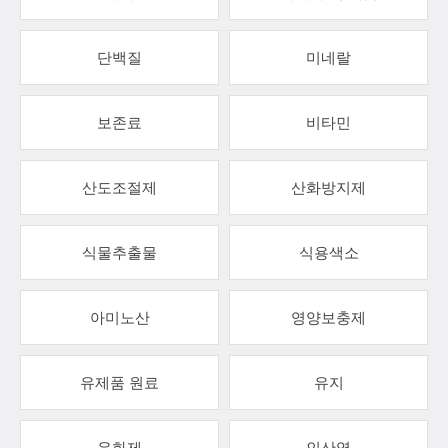
단백질
미네랄
보존료
비타민
산도조절제
산화방지제
식물추출물
식용색소
아미노산
영양보충제
유제품 원료
유지
유화제
인산염