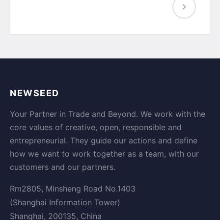
NEWSEED
Your Partner in Trade and Beyond. We work with the
core values of creative, open, responsible and
entrepreneurial. They guide our actions and define
how we want to work together as a team, with our
customers and our partners.
Rm2805, Minsheng Road No.1403
(Shanghai Information Tower)
Shanghai, 200135, China