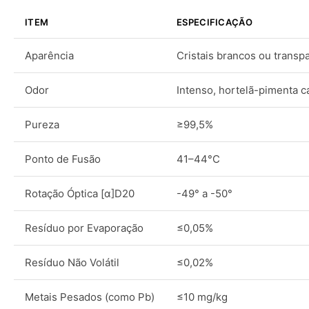
ITEM
ESPECIFICAÇÃO
Aparência
Cristais brancos ou transp
Odor
Intenso, hortelã-pimenta ca
Pureza
≥99,5%
Ponto de Fusão
41–44°C
Rotação Óptica [α]D20
-49° a -50°
Resíduo por Evaporação
≤0,05%
Resíduo Não Volátil
≤0,02%
Metais Pesados (como Pb)
≤10 mg/kg