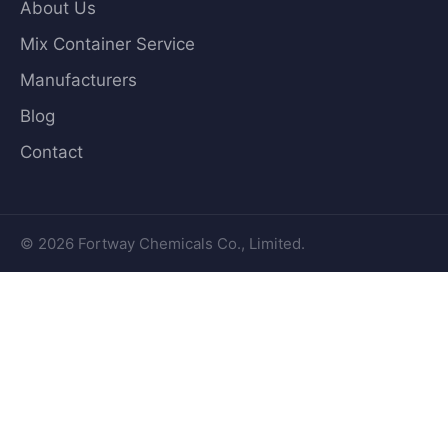
About Us
Mix Container Service
Manufacturers
Blog
Contact
© 2026 Fortway Chemicals Co., Limited.