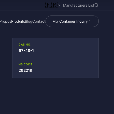
🇫🇷
Manufacturers List
Propos
Produits
Blog
Contact
Mix Container Inquiry
CAS NO.
67-48-1
HS CODE
292219