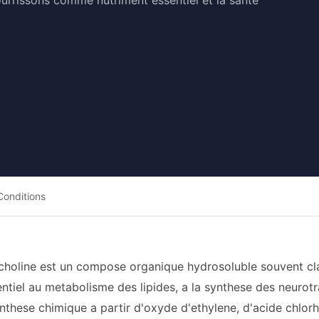
urrissons comme nutriment essentiel et la sante
Conditions
 choline est un compose organique hydrosoluble souvent cla
ntiel au metabolisme des lipides, a la synthese des neurot
nthese chimique a partir d'oxyde d'ethylene, d'acide chlorh