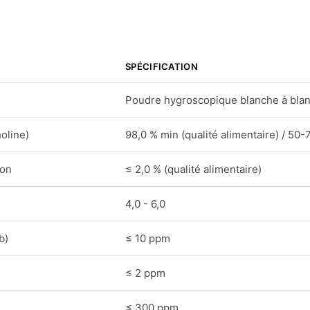
SPÉCIFICATION
Poudre hygroscopique blanche à blan
holine)
98,0 % min (qualité alimentaire) / 50-
ion
≤ 2,0 % (qualité alimentaire)
4,0 - 6,0
b)
≤ 10 ppm
≤ 2 ppm
≤ 300 ppm