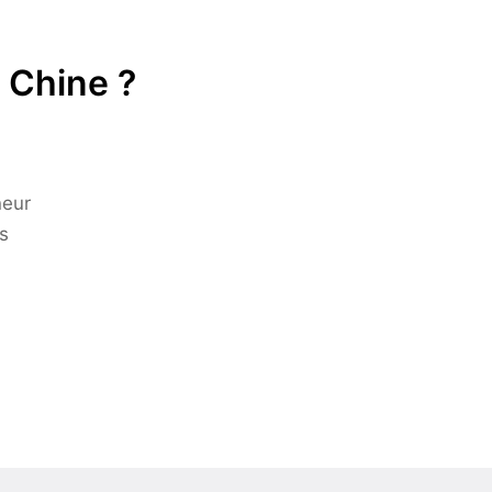
 Chine ?
neur
s