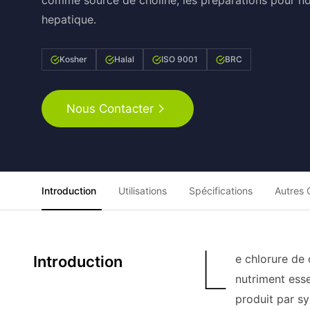
comme source de choline, les preparations pour no
hepatique.
Kosher
Halal
ISO 9001
BRC
Nous Contacter
Introduction
Utilisations
Spécifications
Autres 
L
e chlorure de
Introduction
nutriment esse
produit par sy