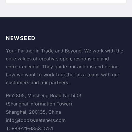
NEWSEED
Your Partner in Trade and Beyond. We work with the
core values of creative, open, responsible and
entrepreneurial. They guide our actions and define
how we want to work together as a team, with our
customers and our partners.
Rm2805, Minsheng Road No.1403
(Shanghai Information Tower)
Shanghai, 200135, China
info@foodsweeteners.com
T: +86-21-6858 0751