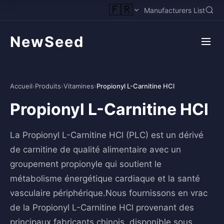
🇫🇷
Manufacturers List
NewSeed
Accueil
›
Produits
›
Vitamines
›
Propionyl L-Carnitine HCl
Propionyl L-Carnitine HCl
La Propionyl L-Carnitine HCl (PLC) est un dérivé
de carnitine de qualité alimentaire avec un
groupement propionyle qui soutient le
métabolisme énergétique cardiaque et la santé
vasculaire périphérique.Nous fournissons en vrac
de la Propionyl L-Carnitine HCl provenant des
principaux fabricants chinois, disponible sous