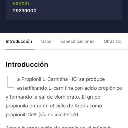
HS CODE
29239000
Introducción
Usos
Especificaciones
Otras Condi
Introducción
L
a Propionil L-Carnitina HCl se produce
esterificando L-carnitina con ácido propiónico
y formando la sal de clorhidrato. El grupo
propionilo entra en el ciclo de Krebs como
propionil-CoA (vía succinil-CoA).