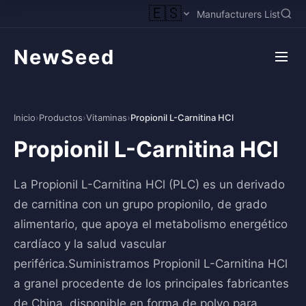
🇪🇸
Manufacturers List
NewSeed
Inicio
›
Productos
›
Vitaminas
›
Propionil L-Carnitina HCl
Propionil L-Carnitina HCl
La Propionil L-Carnitina HCl (PLC) es un derivado
de carnitina con un grupo propionilo, de grado
alimentario, que apoya el metabolismo energético
cardíaco y la salud vascular
periférica.Suministramos Propionil L-Carnitina HCl
a granel procedente de los principales fabricantes
de China, disponible en forma de polvo para