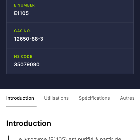
E NUMBER
E1105
CAS NO.
12650-88-3
HS CODE
35079090
Introduction
Utilisations
Spécifications
Autres C
Introduction
e lysozyme (E1105) est purifié à partir de