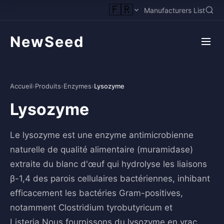
🇫🇷
Manufacturers List
NewSeed
Accueil
›
Produits
›
Enzymes
›
Lysozyme
Lysozyme
Le lysozyme est une enzyme antimicrobienne
naturelle de qualité alimentaire (muramidase)
extraite du blanc d'œuf qui hydrolyse les liaisons
β-1,4 des parois cellulaires bactériennes, inhibant
efficacement les bactéries Gram-positives,
notamment Clostridium tyrobutyricum et
Listeria.Nous fournissons du lysozyme en vrac