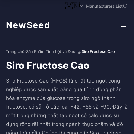
🇻🇳
Manufacturers List
NewSeed
Trang chủ
›
Sản Phẩm
›
Tinh bột và Đường
›
Siro Fructose Cao
Siro Fructose Cao
Siro Fructose Cao (HFCS) là chất tạo ngọt công
nghiệp được sản xuất bằng quá trình đồng phân
hóa enzyme của glucose trong siro ngô thành
fructose, có sẵn ở các loại F42, F55 và F90. Đây là
một trong những chất tạo ngọt có calo được sử
dụng rộng rãi nhất trong ngành thực phẩm và đồ
uống toàn cầu.Chúng tôi cung cấp Siro Fructose