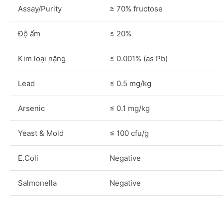
Assay/Purity
≥ 70% fructose
Độ ẩm
≤ 20%
Kim loại nặng
≤ 0.001% (as Pb)
Lead
≤ 0.5 mg/kg
Arsenic
≤ 0.1 mg/kg
Yeast & Mold
≤ 100 cfu/g
E.Coli
Negative
Salmonella
Negative