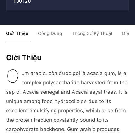
130120
Giới Thiệu
Công Dụng
Thông Số Kỹ Thuật
Điều 
Giới Thiệu
G
um arabic, còn được gọi là acacia gum, is a
complex polysaccharide harvested from the
sap of Acacia senegal and Acacia seyal trees. It is
unique among food hydrocolloids due to its
excellent emulsifying properties, which arise from
the protein fraction covalently bound to its
carbohydrate backbone. Gum arabic produces