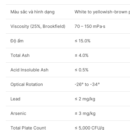
Màu sắc và hình dạng
White to yellowish-brown 
Viscosity (25%, Brookfield)
70 – 150 mPa·s
Độ ẩm
≤ 15.0%
Total Ash
≤ 4.0%
Acid Insoluble Ash
≤ 0.5%
Optical Rotation
-26° to -34°
Lead
≤ 2 mg/kg
Arsenic
≤ 3 mg/kg
Total Plate Count
≤ 5,000 CFU/g