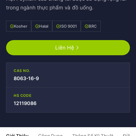
trong ngành thực phẩm và đồ uống.
Kosher
Halal
ISO 9001
BRC
Liên Hệ
CAS NO.
8063-16-9
HS CODE
12119086
Giới Thiệu
Công Dụng
Thông Số Kỹ Thuật
Điều 