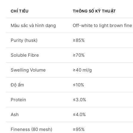
CHỈ TIÊU
THÔNG SỐ KỸ THUẬT
Màu sắc và hình dạng
Off-white to light brown fin
Purity (husk)
≥85%
Soluble Fibre
≥70%
Swelling Volume
≥40 ml/g
Độ ẩm
≤10%
Protein
≤3.0%
Ash
≤4.0%
Fineness (80 mesh)
≥95%