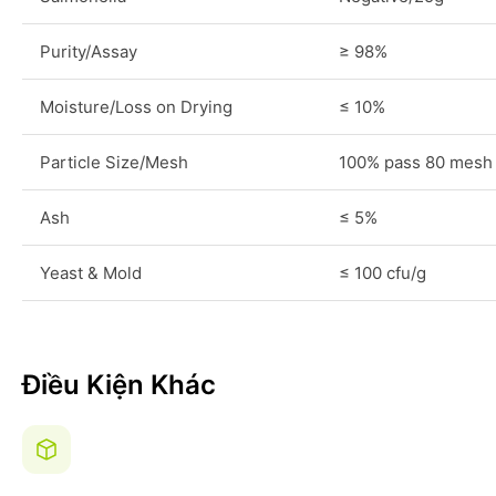
Purity/Assay
≥ 98%
Moisture/Loss on Drying
≤ 10%
Particle Size/Mesh
100% pass 80 mesh
Ash
≤ 5%
Yeast & Mold
≤ 100 cfu/g
Điều Kiện Khác