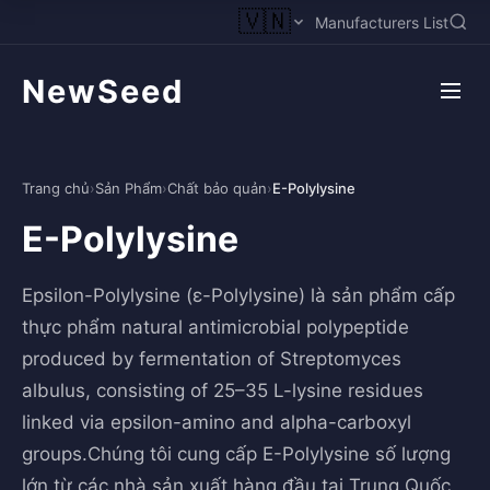
🇻🇳
Manufacturers List
NewSeed
Trang chủ
›
Sản Phẩm
›
Chất bảo quản
›
E-Polylysine
E-Polylysine
Epsilon-Polylysine (ε-Polylysine) là sản phẩm cấp
thực phẩm natural antimicrobial polypeptide
produced by fermentation of Streptomyces
albulus, consisting of 25–35 L-lysine residues
linked via epsilon-amino and alpha-carboxyl
groups.Chúng tôi cung cấp E-Polylysine số lượng
lớn từ các nhà sản xuất hàng đầu tại Trung Quốc,