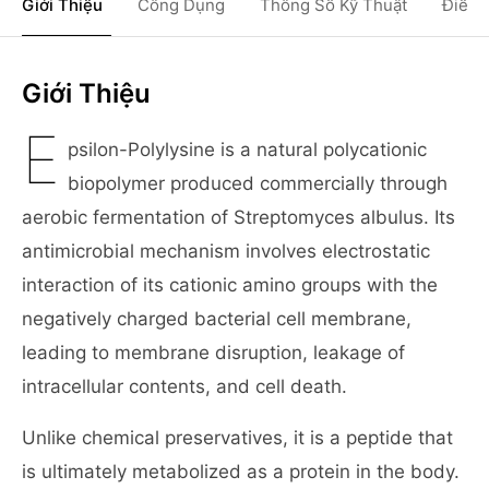
Giới Thiệu
Công Dụng
Thông Số Kỹ Thuật
Điều 
Giới Thiệu
E
psilon-Polylysine is a natural polycationic
biopolymer produced commercially through
aerobic fermentation of Streptomyces albulus. Its
antimicrobial mechanism involves electrostatic
interaction of its cationic amino groups with the
negatively charged bacterial cell membrane,
leading to membrane disruption, leakage of
intracellular contents, and cell death.
Unlike chemical preservatives, it is a peptide that
is ultimately metabolized as a protein in the body.