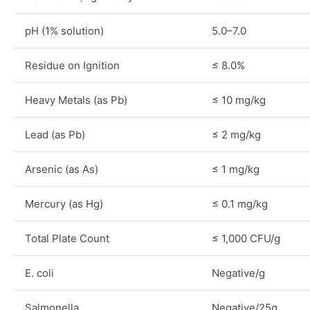
pH (1% solution)
5.0–7.0
Residue on Ignition
≤ 8.0%
Heavy Metals (as Pb)
≤ 10 mg/kg
Lead (as Pb)
≤ 2 mg/kg
Arsenic (as As)
≤ 1 mg/kg
Mercury (as Hg)
≤ 0.1 mg/kg
Total Plate Count
≤ 1,000 CFU/g
E. coli
Negative/g
Salmonella
Negative/25g