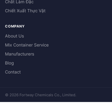
Chất Làm Đặc
Chiết Xuất Thực Vật
COMPANY
About Us
Mix Container Service
Manufacturers
Blog
Contact
© 2026 Fortway Chemicals Co., Limited.