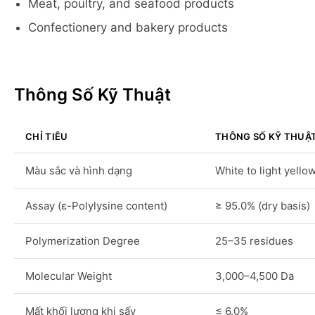
Meat, poultry, and seafood products
Confectionery and bakery products
Thông Số Kỹ Thuật
CHỈ TIÊU
THÔNG SỐ KỸ THUẬ
Màu sắc và hình dạng
White to light yell
Assay (ε-Polylysine content)
≥ 95.0% (dry basis)
Polymerization Degree
25–35 residues
Molecular Weight
3,000–4,500 Da
Mất khối lượng khi sấy
≤ 6.0%