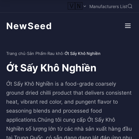
🇻🇳
Manufacturers List
NewSeed
Trang chủ
›
Sản Phẩm
›
Rau khô
›
Ớt Sấy Khô Nghiền
Ớt Sấy Khô Nghiền
Ớt Sấy Khô Nghiền is a food-grade coarsely
ground dried chilli product that delivers consistent
heat, vibrant red color, and pungent flavor to
seasoning blends and processed food
applications.Chúng tôi cung cấp Ớt Sấy Khô
Nghiền số lượng lớn từ các nhà sản xuất hàng đầu
tại Trung Quốc, có sẵn dạng dạng lát đáp ứng nhu