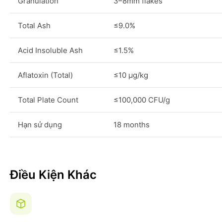
Granulation
3–8mm flakes
Total Ash
≤9.0%
Acid Insoluble Ash
≤1.5%
Aflatoxin (Total)
≤10 μg/kg
Total Plate Count
≤100,000 CFU/g
Hạn sử dụng
18 months
Điều Kiện Khác