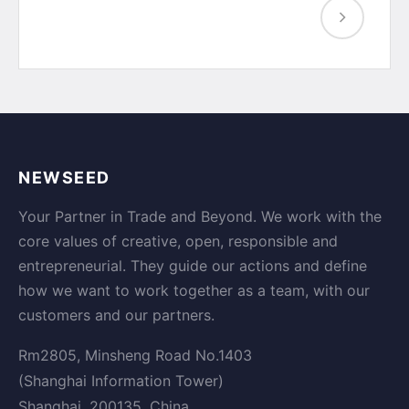
NEWSEED
Your Partner in Trade and Beyond. We work with the
core values of creative, open, responsible and
entrepreneurial. They guide our actions and define
how we want to work together as a team, with our
customers and our partners.
Rm2805, Minsheng Road No.1403
(Shanghai Information Tower)
Shanghai, 200135, China