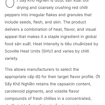
Ớ
t Sấy Khô Nghiền is được sản xuất bởi
drying and coarsely crushing red chilli
peppers into irregular flakes and granules that
include seeds, flesh, and skin. The product
delivers a combination of heat, flavor, and visual
appeal that makes it a staple ingredient in global
food sản xuất. Heat intensity is tiêu chuẩnized by
Scoville Heat Units (SHU) and varies by chilli
variety.
This allows manufacturers to select the
appropriate cấp độ for their target flavor profile. Ớt
Sấy Khô Nghiền retains the capsaicin content,
carotenoid pigments, and volatile flavor
compounds of fresh chillies in a concentrated,