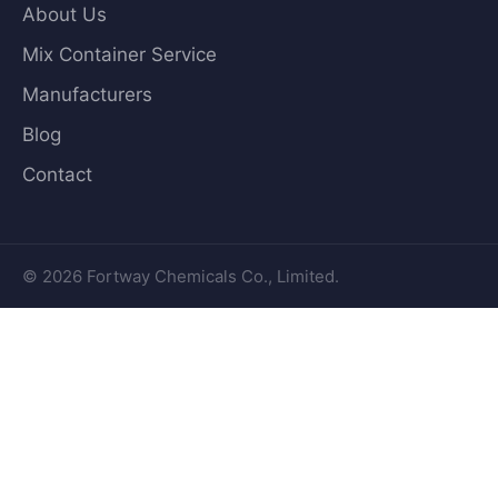
About Us
Mix Container Service
Manufacturers
Blog
Contact
© 2026 Fortway Chemicals Co., Limited.