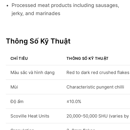
Processed meat products including sausages,
jerky, and marinades
Thông Số Kỹ Thuật
CHỈ TIÊU
THÔNG SỐ KỸ THUẬT
Màu sắc và hình dạng
Red to dark red crushed flakes
Mùi
Characteristic pungent chilli
Độ ẩm
≤10.0%
Scoville Heat Units
20,000–50,000 SHU (varies by