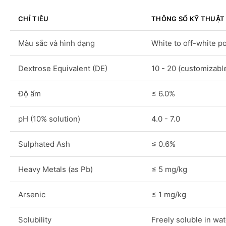
CHỈ TIÊU
THÔNG SỐ KỸ THUẬT
Màu sắc và hình dạng
White to off-white 
Dextrose Equivalent (DE)
10 - 20 (customizabl
Độ ẩm
≤ 6.0%
pH (10% solution)
4.0 - 7.0
Sulphated Ash
≤ 0.6%
Heavy Metals (as Pb)
≤ 5 mg/kg
Arsenic
≤ 1 mg/kg
Solubility
Freely soluble in wat