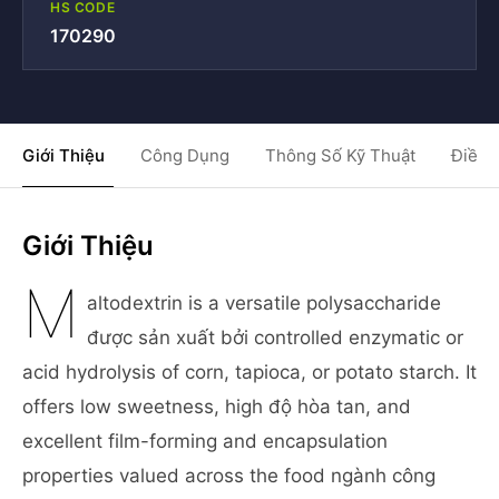
HS CODE
170290
Giới Thiệu
Công Dụng
Thông Số Kỹ Thuật
Điều 
Giới Thiệu
M
altodextrin is a versatile polysaccharide
được sản xuất bởi controlled enzymatic or
acid hydrolysis of corn, tapioca, or potato starch. It
offers low sweetness, high độ hòa tan, and
excellent film-forming and encapsulation
properties valued across the food ngành công