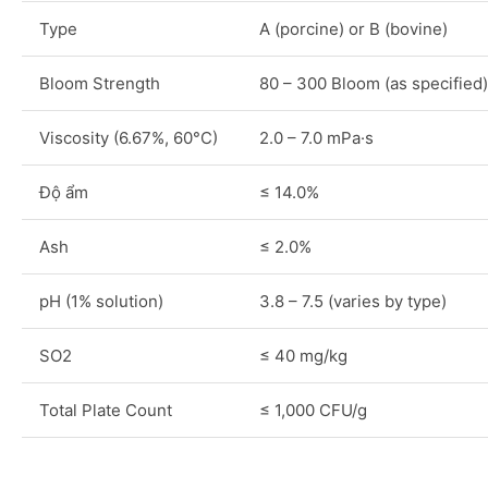
Type
A (porcine) or B (bovine)
Bloom Strength
80 – 300 Bloom (as specified)
Viscosity (6.67%, 60°C)
2.0 – 7.0 mPa·s
Độ ẩm
≤ 14.0%
Ash
≤ 2.0%
pH (1% solution)
3.8 – 7.5 (varies by type)
SO2
≤ 40 mg/kg
Total Plate Count
≤ 1,000 CFU/g