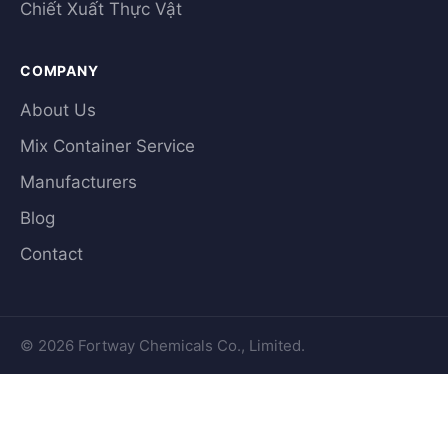
Chiết Xuất Thực Vật
COMPANY
About Us
Mix Container Service
Manufacturers
Blog
Contact
© 2026 Fortway Chemicals Co., Limited.