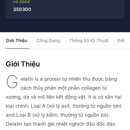
HS CODE
350300
Giới Thiệu
Công Dụng
Thông Số Kỹ Thuật
Điều 
Giới Thiệu
G
elatin is a protein tự nhiên thu được bằng
cách thủy phân một phần collagen từ
xương, da và mô liên kết động vật. It is có sẵn hai
loại chính: Loại A (xử lý axit, thường từ nguồn lợn)
and Loại B (xử lý kiềm, thường từ nguồn bò).
Gelatin tạo thành gel nhiệt nghịch đảo độc đáo