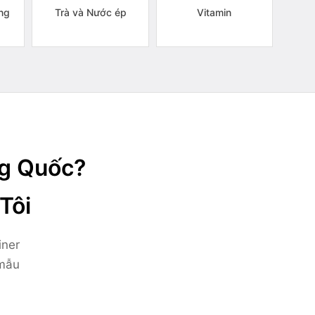
ng
Trà và Nước ép
Vitamin
ng Quốc?
Tôi
iner
 mẫu