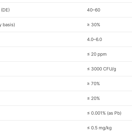
 (DE)
40–60
y basis)
≥ 30%
4.0–6.0
≤ 20 ppm
≤ 3000 CFU/g
≥ 70%
≤ 20%
≤ 0.001% (as Pb)
≤ 0.5 mg/kg