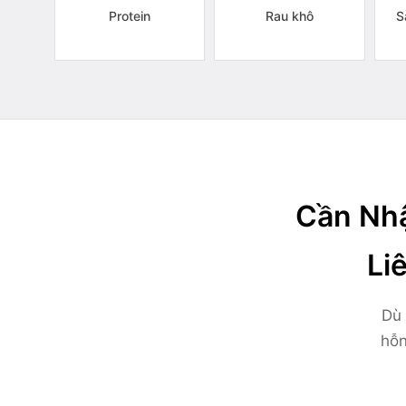
Protein
Rau khô
S
Cần Nhậ
Li
Dù 
hỗn