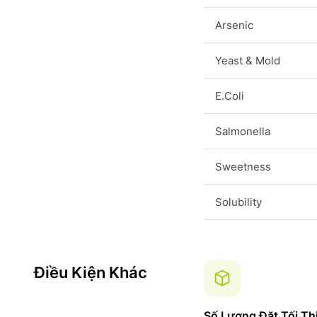
Arsenic
Yeast & Mold
E.Coli
Salmonella
Sweetness
Solubility
Điều Kiện Khác
Số Lượng Đặt Tối Th