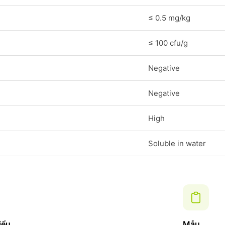
≤ 0.5 mg/kg
≤ 100 cfu/g
Negative
Negative
High
Soluble in water
iểu
Mẫu