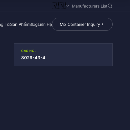
🇻🇳
Manufacturers List
g Tôi
Sản Phẩm
Blog
Liên Hệ
Mix Container Inquiry
CAS NO.
8029-43-4