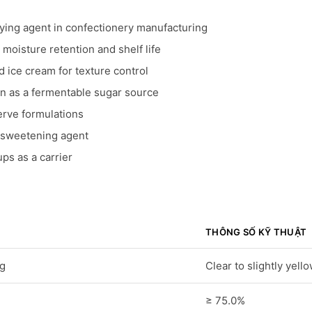
ing agent in confectionery manufacturing
moisture retention and shelf life
 ice cream for texture control
n as a fermentable sugar source
serve formulations
a sweetening agent
ps as a carrier
THÔNG SỐ KỸ THUẬT
ng
Clear to slightly yell
≥ 75.0%