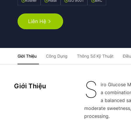
Kosher
Halal
ISO 9001
BRC
Liên Hệ
Giới Thiệu
Công Dụng
Thông Số Kỹ Thuật
Điều
S
iro Glucose M
Giới Thiệu
a combinatio
a balanced sa
moderate sweetness, 
processing.