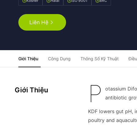
Kosher
Halal
ISO 9001
BRC
Liên Hệ
Giới Thiệu
Công Dụng
Thông Số Kỹ Thuật
Điều
P
otassium Difo
Giới Thiệu
antibiotic gr
KDF lowers gut pH, in
poultry and aquacult