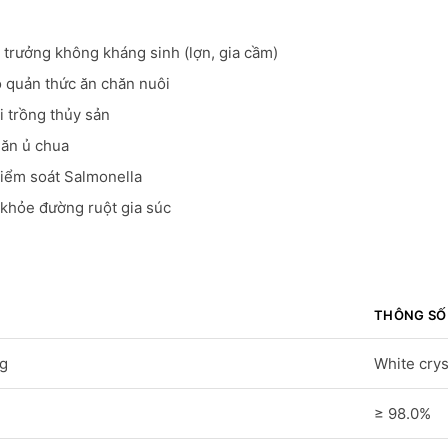
g trưởng không kháng sinh (lợn, gia cầm)
o quản thức ăn chăn nuôi
i trồng thủy sản
 ăn ủ chua
kiểm soát Salmonella
 khỏe đường ruột gia súc
THÔNG SỐ
ng
White crys
≥ 98.0%