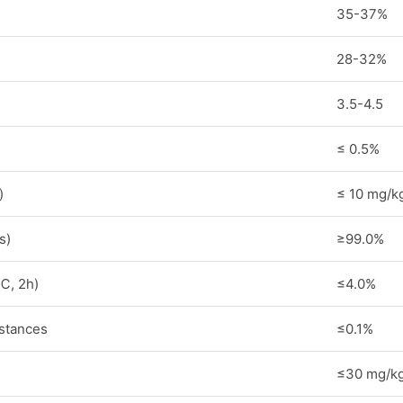
35-37%
28-32%
3.5-4.5
≤ 0.5%
)
≤ 10 mg/k
s)
≥99.0%
℃, 2h)
≤4.0%
stances
≤0.1%
≤30 mg/k