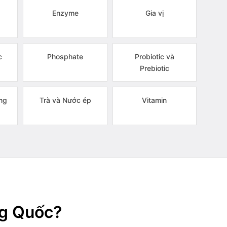
Enzyme
Gia vị
c
Phosphate
Probiotic và
Prebiotic
ng
Trà và Nước ép
Vitamin
ng Quốc?