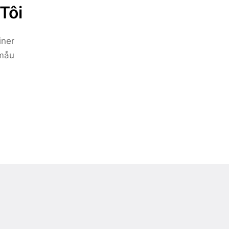
Tôi
iner
 mẫu