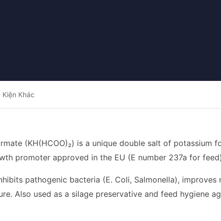
 Kiện Khác
rmate (KH(HCOO)₂) is a unique double salt of potassium for
owth promoter approved in the EU (E number 237a for feed)
hibits pathogenic bacteria (E. Coli, Salmonella), improves 
ure. Also used as a silage preservative and feed hygiene ag