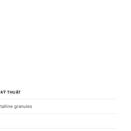
 KỸ THUẬT
talline granules