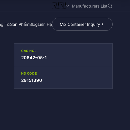
🇻🇳
Manufacturers List
g Tôi
Sản Phẩm
Blog
Liên Hệ
Mix Container Inquiry
CAS NO.
20642-05-1
HS CODE
29151390