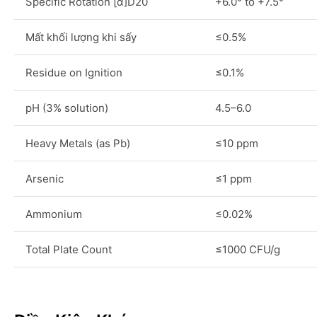
Specific Rotation [α]D20
+6.0° to +7.5°
Mất khối lượng khi sấy
≤0.5%
Residue on Ignition
≤0.1%
pH (3% solution)
4.5–6.0
Heavy Metals (as Pb)
≤10 ppm
Arsenic
≤1 ppm
Ammonium
≤0.02%
Total Plate Count
≤1000 CFU/g