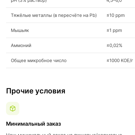
pH (3% раствор)
4,5–6,0
Тяжёлые металлы (в пересчёте на Pb)
≤10 ppm
Мышьяк
≤1 ppm
Аммоний
≤0,02%
Общее микробное число
≤1000 КОЕ/г
Прочие условия
Минимальный заказ