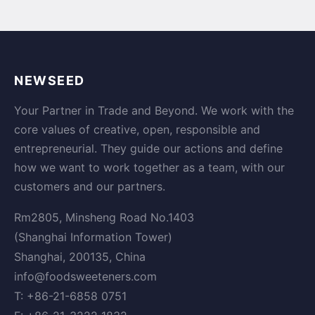
NEWSEED
Your Partner in Trade and Beyond. We work with the
core values of creative, open, responsible and
entrepreneurial. They guide our actions and define
how we want to work together as a team, with our
customers and our partners.
Rm2805, Minsheng Road No.1403
(Shanghai Information Tower)
Shanghai, 200135, China
info@foodsweeteners.com
T: +86-21-6858 0751