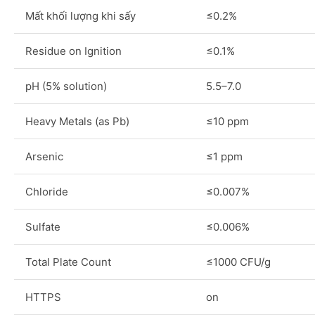
Mất khối lượng khi sấy
≤0.2%
Residue on Ignition
≤0.1%
pH (5% solution)
5.5–7.0
Heavy Metals (as Pb)
≤10 ppm
Arsenic
≤1 ppm
Chloride
≤0.007%
Sulfate
≤0.006%
Total Plate Count
≤1000 CFU/g
HTTPS
on