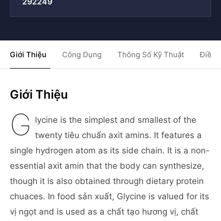
292249
Giới Thiệu
Công Dụng
Thông Số Kỹ Thuật
Điều 
Giới Thiệu
G
lycine is the simplest and smallest of the
twenty tiêu chuẩn axit amins. It features a
single hydrogen atom as its side chain. It is a non-
essential axit amin that the body can synthesize,
though it is also obtained through dietary protein
chuaces. In food sản xuất, Glycine is valued for its
vị ngọt and is used as a chất tạo hương vị, chất